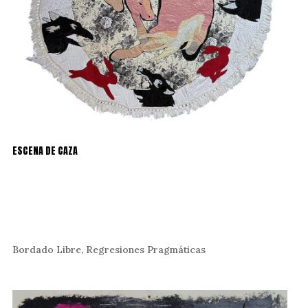
ESCENA DE CAZA
Bordado Libre
,
Regresiones Pragmáticas