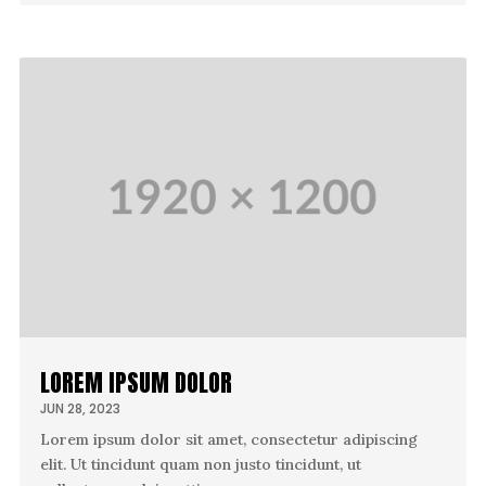
LOREM IPSUM DOLOR
JUN 28, 2023
Lorem ipsum dolor sit amet, consectetur adipiscing
elit. Ut tincidunt quam non justo tincidunt, ut