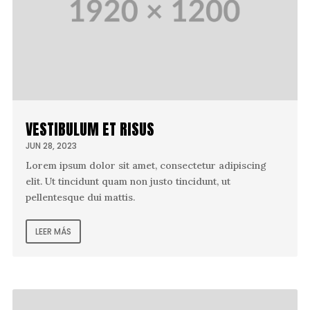
VESTIBULUM ET RISUS
JUN 28, 2023
Lorem ipsum dolor sit amet, consectetur adipiscing
elit. Ut tincidunt quam non justo tincidunt, ut
pellentesque dui mattis.
LEER MÁS