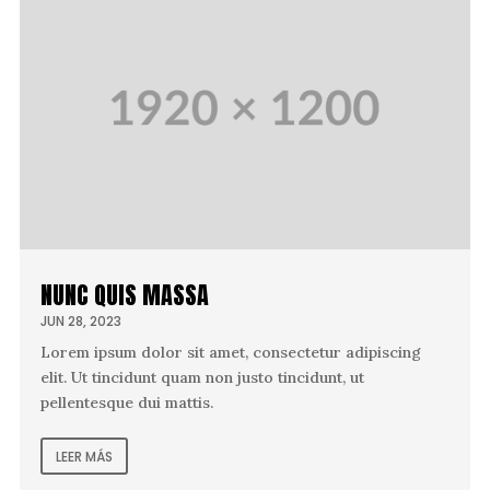
NUNC QUIS MASSA
JUN 28, 2023
Lorem ipsum dolor sit amet, consectetur adipiscing
elit. Ut tincidunt quam non justo tincidunt, ut
pellentesque dui mattis.
LEER MÁS