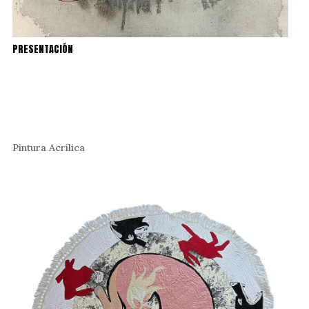
PRESENTACIÓN
Pintura Acrílica