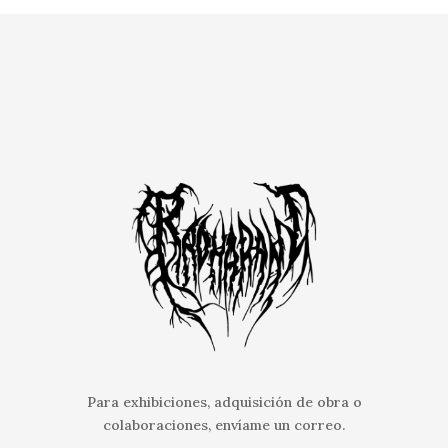
Para exhibiciones, adquisición de obra o
EJERCER LA MEMORIA, ESTRELLA CARMONA
colaboraciones, envíame un correo.
2020
|
INTERVENCIONES