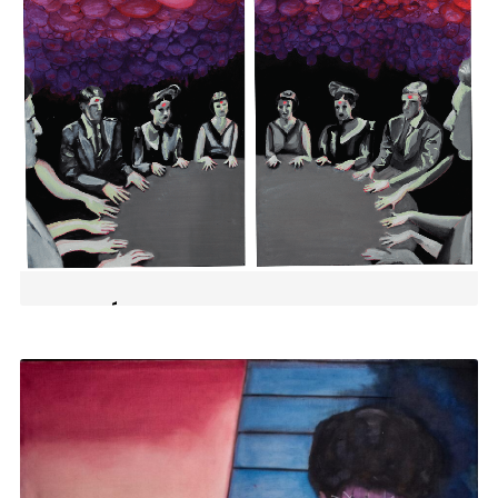
LA LUNA
2024
|
PINTURA ACRÍLICA
,
TAROT
SEANCE (DÍPTICO)
2016
|
PINTURA AL ÓLEO
,
TOTEM UND TABU