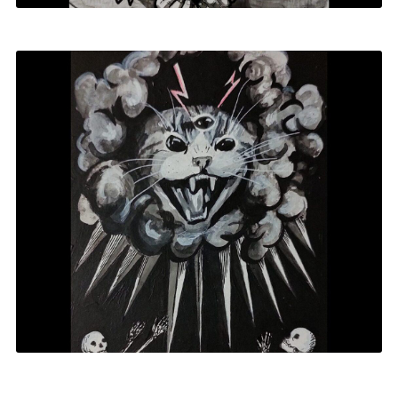
EL SOL
2024
|
PINTURA ACRÍLICA
,
TAROT