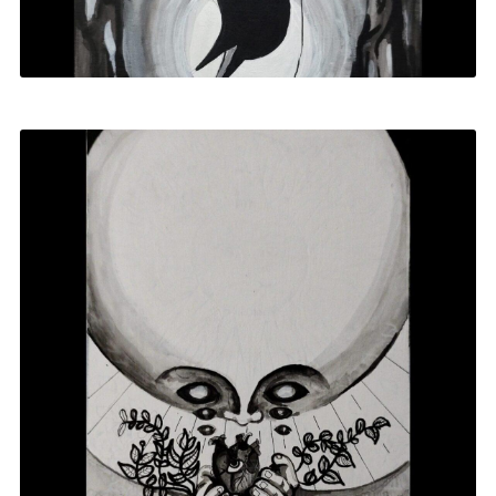
EL COLGADO
2024
|
PINTURA ACRÍLICA
,
TAROT