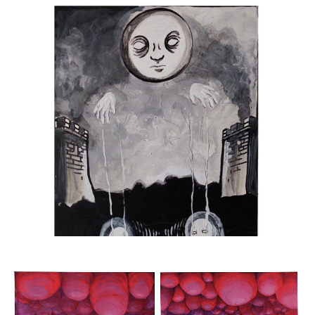
EL JUICIO
2024
|
PINTURA ACRÍLICA
,
TAROT