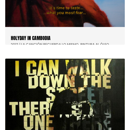
HIGHWAY TO HELLRAISER
2013
|
PINTURA AL ÓLEO
,
SUPERHÉROE SUPERVILLANO (FONCA)
HOLYDAY IN CAMBODIA
2012
|
LA CANCIÓN RECUERDA LO MISMO
,
PINTURA AL ÓLEO