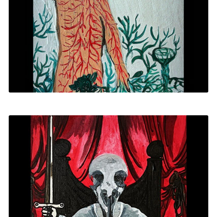
SOMBRA
2026
|
BORDADO LIBRE
,
PASTEL GRASO
,
REGRESIONES
PRAGMÁTICAS
EL MAGO
2024
|
PINTURA ACRÍLICA
,
TAROT