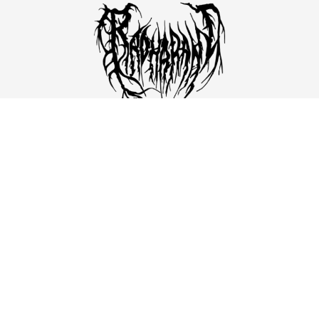
Para exhibiciones, adquisición de obra o
colaboraciones, envíame un correo.
CONTÁCTAME