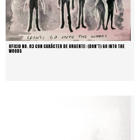
OFICIO NO. 83 CON CARÁCTER DE URGENTE: (DON’T) GO INTO THE
WOODS