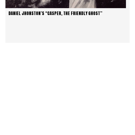
DANIEL JHONSTON’S “CASPER, THE FRIENDLY GHOST”