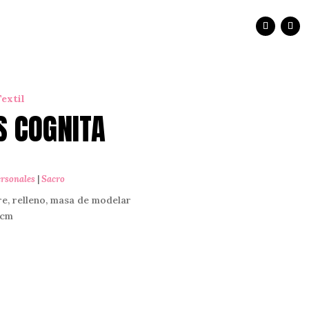
extil
S COGNITA
ersonales
|
Sacro
re, relleno, masa de modelar
 cm