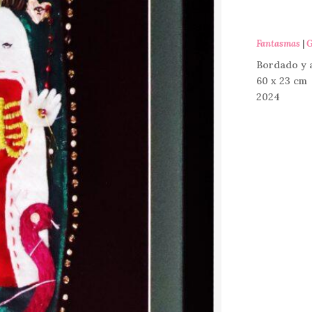
Fantasmas
|
G
Bordado y a
60 x 23 cm
2024