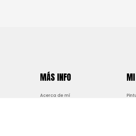
MÁS INFO
MI
Acerca de mí
Pint
Contacto
Tint
Aviso de Privacidad
Arte
Inst
Inte