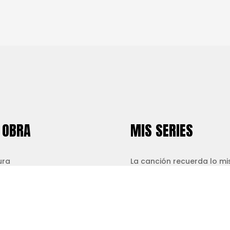
 OBRA
MIS SERIES
ura
La canción recuerda lo m
a China
Regresiones Pragmáticas
 Textil
Superhéroe Supervillano
(FONCA)
alaciones
Tarot
rvenciones